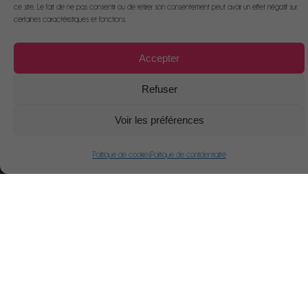
ce site. Le fait de ne pas consentir ou de retirer son consentement peut avoir un effet négatif sur
certaines caractéristiques et fonctions.
Accepter
Refuser
Voir les préférences
Politique de cookies
Politique de confidentialité
Gaëlle Desroches
Le Marais Doux 17310
Saint-Pierre d’Oléron
06 56 70 60 72
contact@horse-well-